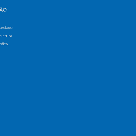
ÇÃO
arelado
nciatura
tífica