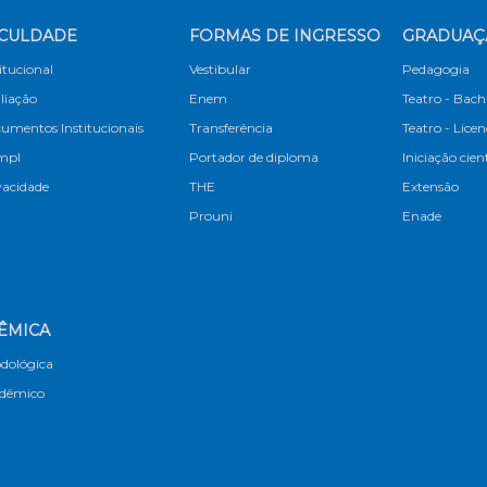
CULDADE
FORMAS DE INGRESSO
GRADUA
titucional
Vestibular
Pedagogia
liação
Enem
Teatro - Bach
umentos Institucionais
Transferência
Teatro - Lice
mpl
Portador de diploma
Iniciação cien
vacidade
THE
Extensão
Prouni
Enade
ÊMICA
dológica
adêmico