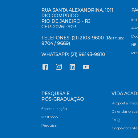
RUA SANTA ALEXANDRINA, 1011
FA
RIO COMPRIDO
Ins
RIO DE JANEIRO - RJ
CEP: 20261-903
Ava
Doc
TELEFONES: (21) 2103-9600 (Ramais:
9704 / 9669)
NE
Pri
WHATSAPP: (21) 98143-9810
PESQUISA E
VIDA ACAD
PÓS-GRADUAÇÃO
Proposta meto
Especialização
Calendário ac
Mestrado
FAQ
Pesquisa
Corpo docente